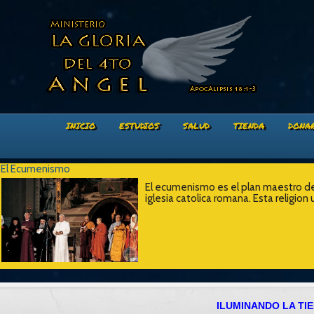
INICIO
ESTUDIOS
SALUD
TIENDA
DONA
El Ecumenismo
El ecumenismo es el plan maestro de S
iglesia catolica romana. Esta religion 
ILUMINANDO LA TI